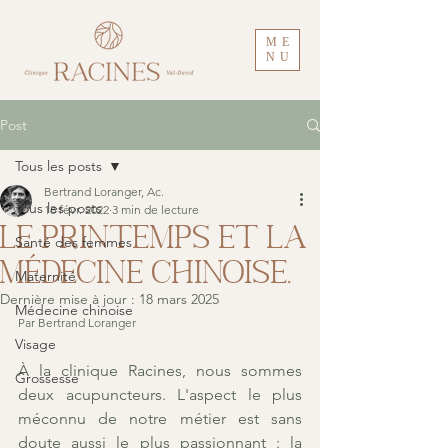
ME
NU
Post
Tous les posts
Bertrand Loranger, Ac.
Tous les posts
18 févr. 2022
3 min de lecture
Le printemps et la
Santé des femmes
médecine chinoise.
Maternité
Dernière mise à jour :
18 mars 2025
Médecine chinoise
Par Bertrand Loranger
Visage
À la clinique Racines, nous sommes 
Grossesse
deux acupuncteurs. L'aspect le plus 
méconnu de notre métier est sans 
doute aussi le plus passionnant : la 