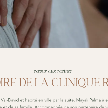
retour aux racines
oire de la clinique 
Val-David et habité en ville par la suite, Mayali Palma à e
re et de sa famille. Accompagnée de son partenaire de v