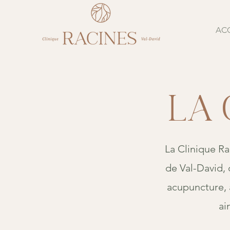
ACC
La 
La Clinique Ra
de Val-David, 
acupuncture, 
ai