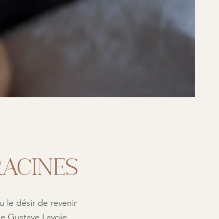
racines
u le désir de revenir
ie Gustave Lavoie