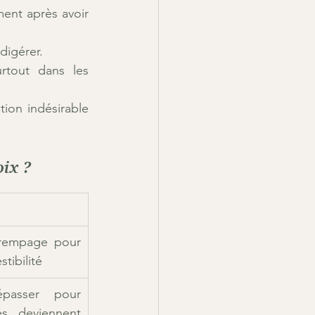
nt après avoir 
digérer.
rtout dans les 
tion indésirable 
oix ?
trempage pour 
stibilité
asser pour 
es deviennent 