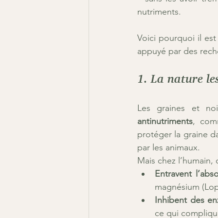
nutriments.
Voici pourquoi il es
appuyé par des reche
1. La nature le
Les graines et no
antinutriments
, com
protéger la graine d
par les animaux.
Mais chez l’humain,
Entravent l’abs
magnésium (Lopez
Inhibent des en
ce qui complique