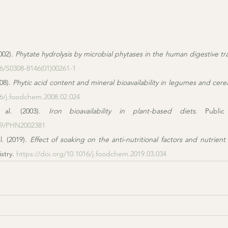
002). 
Phytate hydrolysis by microbial phytases in the human digestive tr
16/S0308-8146(01)00261-1
08). 
Phytic acid content and mineral bioavailability in legumes and cere
16/j.foodchem.2008.02.024
 al. (2003). 
Iron bioavailability in plant-based diets
079/PHN2002381
. (2019). 
Effect of soaking on the anti-nutritional factors and nutrient 
try. 
https://doi.org/10.1016/j.foodchem.2019.03.034