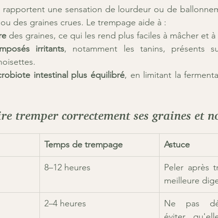
 rapportent une sensation de lourdeur ou de ballonneme
u des graines crues. Le trempage aide à :
re
 des graines, ce qui les rend plus faciles à mâcher et à 
mposés irritants
, notamment les tanins, présents su
oisettes.
robiote intestinal plus équilibré
, en limitant la fermenta
re tremper correctement ses graines et n
Temps de trempage
Astuce
8–12 heures
Peler après 
meilleure dige
2–4 heures
Ne pas dép
éviter qu'ell