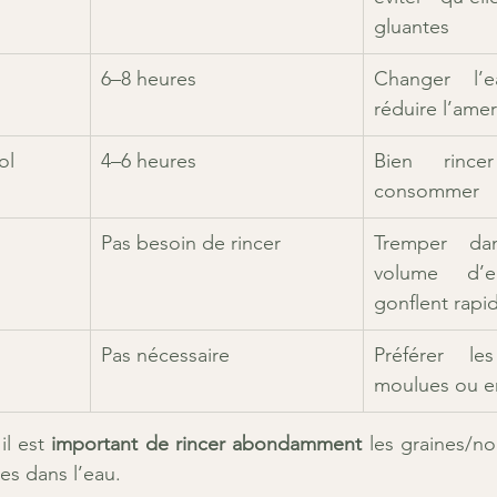
gluantes
6–8 heures
Changer l’
réduire l’ame
ol
4–6 heures
Bien rince
consommer
Pas besoin de rincer
Tremper dan
volume d’e
gonflent rap
Pas nécessaire
Préférer le
moulues ou e
l est 
important de rincer abondamment
 les graines/no
es dans l’eau.