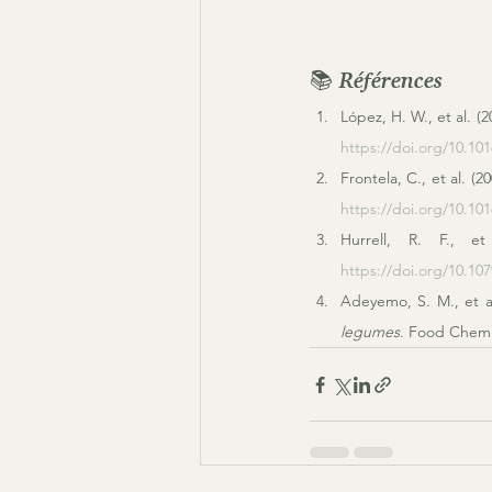
📚 Références
López, H. W., et al. (2
https://doi.org/10.10
Frontela, C., et al. (20
https://doi.org/10.10
Hurrell, R. F., et
https://doi.org/10.1
Adeyemo, S. M., et al
legumes
. Food Chemis