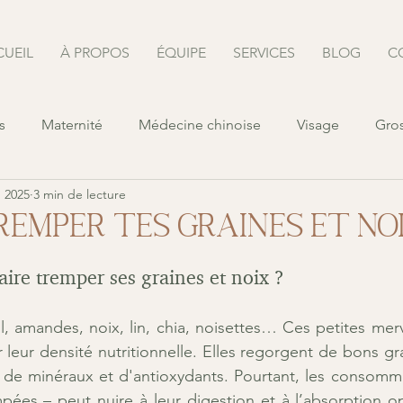
UEIL
À PROPOS
ÉQUIPE
SERVICES
BLOG
C
s
Maternité
Médecine chinoise
Visage
Gro
n 2025
3 min de lecture
remper tes graines et noi
aire tremper ses graines et noix ? 
, amandes, noix, lin, chia, noisettes… Ces petites merve
leur densité nutritionnelle. Elles regorgent de bons gra
, de minéraux et d'antioxydants. Pourtant, les consommer
mpées – peut nuire à leur digestion et à l’absorption op