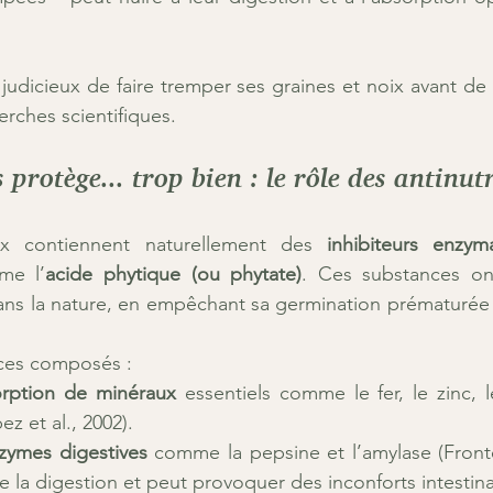
t judicieux de faire tremper ses graines et noix avant de
rches scientifiques.
s protège... trop bien : le rôle des antinu
ix contiennent naturellement des 
inhibiteurs enzym
me l’
acide phytique (ou phytate)
. Ces substances on
ans la nature, en empêchant sa germination prématurée 
 ces composés :
orption de minéraux
 essentiels comme le fer, le zinc, l
 et al., 2002).
zymes digestives
 comme la pepsine et l’amylase (Frontel
 la digestion et peut provoquer des inconforts intestin