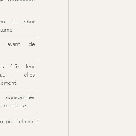
eau 1x pour 
rtume
r avant de 
s 4-5x leur 
au – elles 
idement
s consommer 
n mucilage
ix pour éliminer 