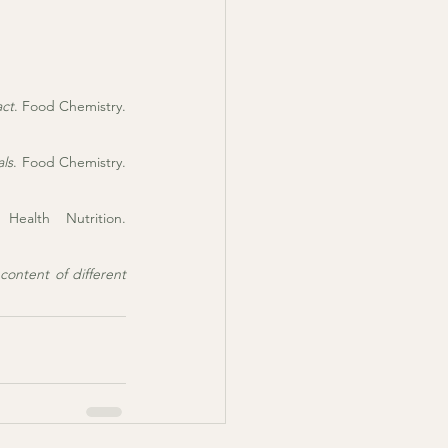
act
. Food Chemistry. 
als
. Food Chemistry. 
. Public Health Nutrition. 
content of different 