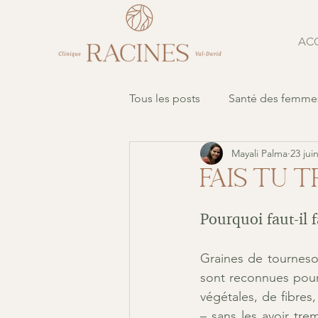
ACC
Tous les posts
Santé des femme
Mayali Palma
23 jui
Fais tu t
Pourquoi faut-il f
Graines de tournesol
sont reconnues pour 
végétales, de fibres
– sans les avoir tre