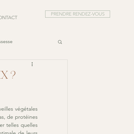
PRENDRE RENDEZ-VOUS
ONTACT
ssesse
x ?
illes végétales 
s, de protéines 
 telles quelles 
timale de leurs 