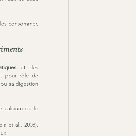
 les consommer, 
triments
atiques
 et des 
t pour rôle de 
ou sa digestion 
e calcium ou le 
a et al., 2008), 
aux.