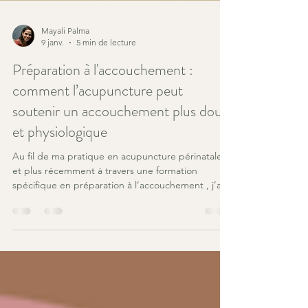
Mayali Palma
9 janv.
5 min de lecture
Préparation à l'accouchement :
comment l’acupuncture peut
soutenir un accouchement plus doux
et physiologique
Au fil de ma pratique en acupuncture périnatale,
et plus récemment à travers une formation
spécifique en préparation à l’accouchement , j’ai
approfondi les nombreuses façons dont
l’acupuncture peut accompagner les femmes vers
une expérience d’accouchement plus fluide, plus
consciente et plus respectueuse du rythme du
corps. Loin de « forcer » le travail, l’acupuncture