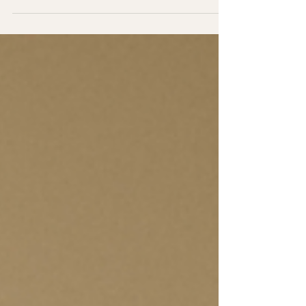
contractions deviennent très rapprochées et
puissantes, mais aussi où l’on peut se sentir plus
vulnérable : agitation, tremblements, doute, envie
d’abandonner, impression que « ça devient trop ».
Beaucoup décrivent cette phase comme la plus
difficile émotionnellement. Et pourtant, elle
correspond souvent à un moment très précis : le
co