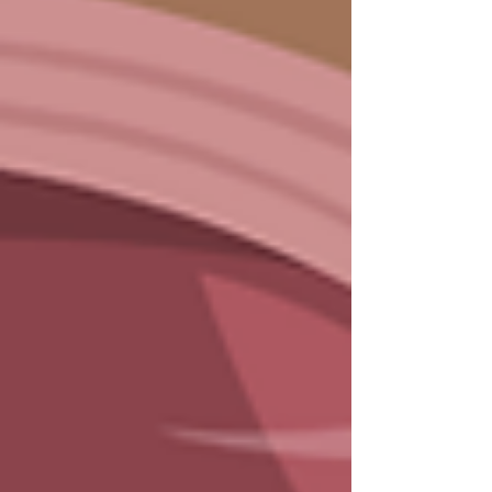
agit comme un soutien global : elle aide le corps à
se préparer, à relâcher les tensions inutiles et à
mobil