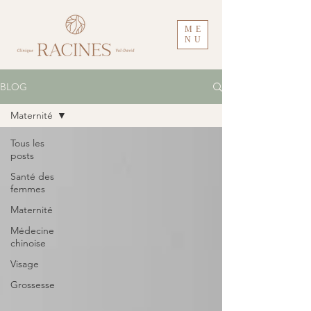
ME
NU
BLOG
Maternité
Tous les
posts
Santé des
femmes
Maternité
Médecine
chinoise
Visage
Grossesse